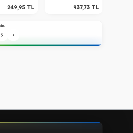
Bej
249,95
TL
937,73
TL
ır.
13