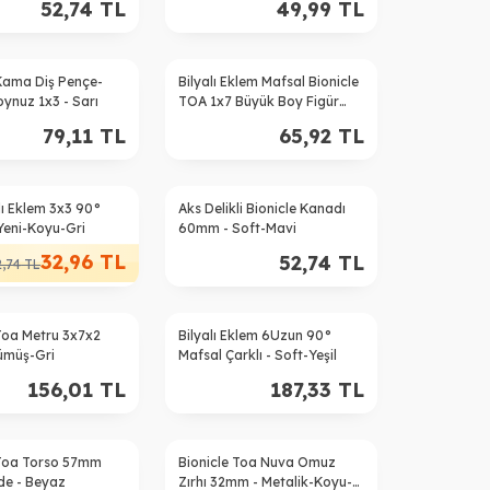
52,74
TL
49,99
TL
 Kama Diş Pençe-
Bilyalı Eklem Mafsal Bionicle
ynuz 1x3 - Sarı
TOA 1x7 Büyük Boy Figür
İskelet Uzvu - Misket-
79,11
TL
65,92
TL
Limonu
alı Eklem 3x3 90°
Aks Delikli Bionicle Kanadı
Yeni-Koyu-Gri
60mm - Soft-Mavi
32,96
TL
52,74
TL
2,74
TL
 Toa Metru 3x7x2
Bilyalı Eklem 6Uzun 90°
ümüş-Gri
Mafsal Çarklı - Soft-Yeşil
156,01
TL
187,33
TL
 Toa Torso 57mm
Bionicle Toa Nuva Omuz
de - Beyaz
Zırhı 32mm - Metalik-Koyu-