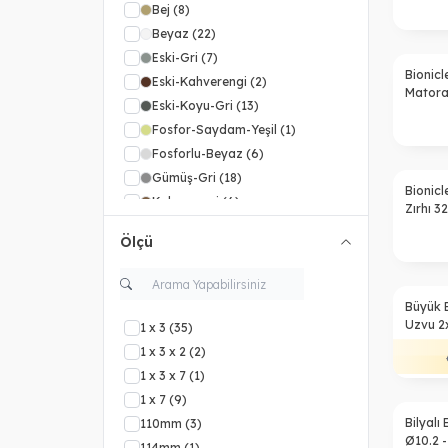
Bej
(8)
Beyaz
(22)
Eski-Gri
(7)
Bionicl
Eski-Kahverengi
(2)
Matoran
Eski-Koyu-Gri
(13)
Fosfor-Saydam-Yeşil
(1)
Fosforlu-Beyaz
(6)
Gümüş-Gri
(18)
Bionic
Kahverengi
(6)
Zırhı 
Kırmızı
(16)
Ölçü
Koyu-Azur
(3)
Koyu-Kırmızı
(12)
Koyu-Mavi
(13)
%
50
Büyük B
Koyu-Menekşe
(1)
Uzvu 2x
1 x 3
(35)
Eklem -
Koyu-Turkuaz
(1)
1 x 3 x 2
(2)
Koyu-Turuncu
(2)
1 x 3 x 7
(1)
Koyu-Yeşil
(9)
1 x 7
(9)
Mavi
(7)
%
50
Bilyalı
110mm
(3)
Ø10.2 -
Metalik-Koyu-Bej
(3)
114mm
(1)