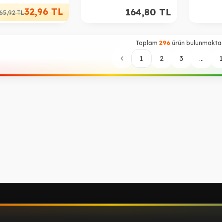
32,96
TL
164,80
TL
65,92
TL
Toplam
296
ürün bulunmaktad
1
2
3
...