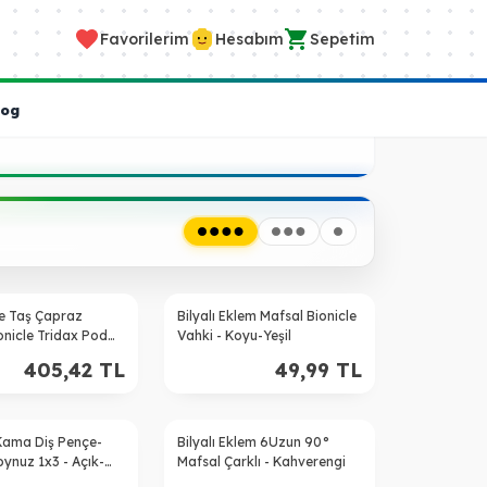
Favorilerim
Hesabım
Sepetim
log
e Taş Çapraz
Bilyalı Eklem Mafsal Bionicle
ionicle Tridax Pod
Vahki - Koyu-Yeşil
k - Siyah
405,42
TL
49,99
TL
 Kama Diş Pençe-
Bilyalı Eklem 6Uzun 90°
ynuz 1x3 - Açık-
Mafsal Çarklı - Kahverengi