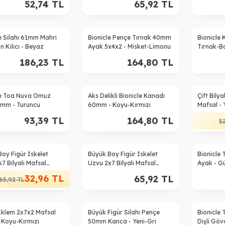
52,74
TL
65,92
TL
e Silahı 61mm Mahri
Bionicle Pençe Tırnak 40mm
Bionicle
 Kılıcı - Beyaz
Ayak 5x4x2 - Misket-Limonu
Tırnak-Bo
186,23
TL
164,80
TL
%
38
le Toa Nuva Omuz
Aks Delikli Bionicle Kanadı
Çift Bily
32mm - Turuncu
60mm - Koyu-Kırmızı
Mafsal - 
93,39
TL
164,80
TL
5
oy Figür İskelet
Büyük Boy Figür İskelet
Bionicle
7 Bilyalı Mafsal
Uzvu 2x7 Bilyalı Mafsal
Ayak - G
 Eski-Koyu-Gri
Eklem - Yeşil
32,96
TL
65,92
TL
65,92
TL
 Eklem 2x7x2 Mafsal
Büyük Figür Silahı Pençe
Bionicle
 Koyu-Kırmızı
50mm Kanca - Yeni-Gri
Dişli Göv