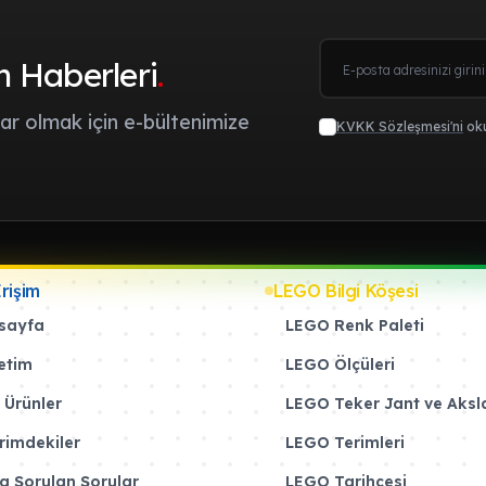
m Haberleri
.
r olmak için e-bültenimize
KVKK Sözleşmesi'ni
oku
Erişim
LEGO Bilgi Köşesi
sayfa
LEGO Renk Paleti
etim
LEGO Ölçüleri
 Ürünler
LEGO Teker Jant ve Aksl
rimdekiler
LEGO Terimleri
a Sorulan Sorular
LEGO Tarihçesi