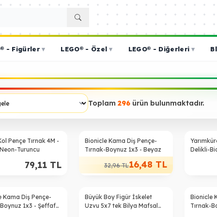
 - Figürler
▾
LEGO® - Özel
▾
LEGO® - Diğerleri
▾
B
Toplam
296
ürün bulunmaktadır.
%
50
 Kol Pençe Tırnak 4M -
Bionicle Kama Diş Pençe-
Yarımkür
-Neon-Turuncu
Tırnak-Boynuz 1x3 - Beyaz
Delikli-B
Mavi bati
16,48
TL
79,11
TL
32,96
TL
le Kama Diş Pençe-
Büyük Boy Figür İskelet
Bionicle
Boynuz 1x3 - Şeffaf-
Uzvu 5x7 tek Bilya Mafsal
Tırnak-Bo
Eklem - Yeni-Koyu-Gri
Mor