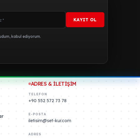
KAYIT OL
dum, kabul ediyorum.
ADRES & İLETİŞİM
TELEFON
+90 552 572 73 78
E-POSTA
ar
iletisim@set-kur.com
ADRES