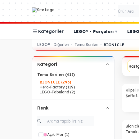
Kategoriler
LEGO® - Parçaları
▾
LEGO®
LEGO® - Diğerleri
Tema Serileri
•
•
BIONICLE
Kategori
Tema Serileri
(417)
BIONICLE
(296)
Hero-Factory
(119)
Klipsli
LEGO-Fabuland
(2)
Şeffaf
Renk
Bionic
Tırnak-
Açık-Mor
(1)
Yeşil