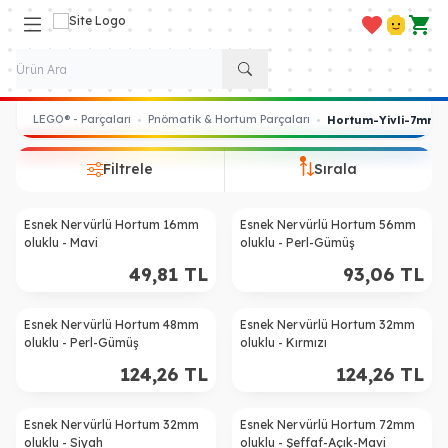
Favorilerim
Hesabım
Sepe
LEGO® - Parçaları
Pnömatik & Hortum Parçaları
•
•
Hortum-Yivli-7mm
Filtrele
Sırala
Esnek Nervürlü Hortum 16mm
Esnek Nervürlü Hortum 56mm
oluklu - Mavi
oluklu - Perl-Gümüş
49,81
TL
93,06
TL
Esnek Nervürlü Hortum 48mm
Esnek Nervürlü Hortum 32mm
oluklu - Perl-Gümüş
oluklu - Kırmızı
124,26
TL
124,26
TL
Esnek Nervürlü Hortum 32mm
Esnek Nervürlü Hortum 72mm
oluklu - Siyah
oluklu - Şeffaf-Açık-Mavi