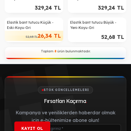
329,24
TL
329,24
TL
Elastik bant tutucu Küçük -
Elastik bant tutucu Büyük -
%
50
Eski-Koyu-Gri
Yeni-Koyu-Gri
26,34
TL
52,68
TL
52,68
TL
Toplam
8
ürün bulunmaktadır.
STOK GÜNCELLEMELERI
Fırsatları Kaçırma
.
Kampanya ve yeniliklerden haberdar olmak
için e-bültenimize abone olun!
KAYIT OL