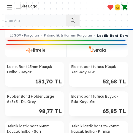
Favorilerim
Hesabım
Sepe
LEGO® - Parçaları
Pnömatik & Hortum Parçaları
•
•
Lastik-Bant-Kemer
Filtrele
Sırala
Lastik Bant 15mm Kauçuk
Elastik bant tutucu Küçük -
Halka - Beyaz
Yeni-Koyu-Gri
131,70
TL
52,68
TL
Rubber Band Holder Large
Elastik bant tutucu Büyük -
6x3x3 - Dk-Grey
Eski-Koyu-Gri
98,77
TL
65,85
TL
Teknik lastik bant 33mm
Teknik lastik bant 25-26mm
kauçuk halka - Sarı
kauçuk halka - Kırmızı