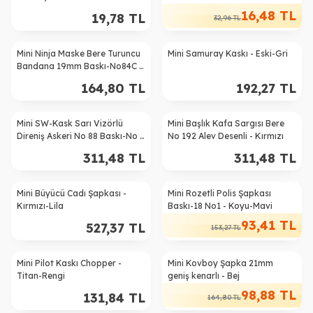
16,48
TL
19,78
TL
32,96
TL
Mini Ninja Maske Bere Turuncu
Mini Samuray Kaskı - Eski-Gri
Bandana 19mm Baskı-No84C -
Siyah
164,80
TL
192,27
TL
Mini SW-Kask Sarı Vizörlü
Mini Başlık Kafa Sargısı Bere
Direniş Askeri No 88 Baskı-No 1
No 192 Alev Desenli - Kırmızı
- Koyu-Bej
311,48
TL
311,48
TL
Mini Büyücü Cadı Şapkası -
Mini Rozetli Polis Şapkası
%
39
Kırmızı-Lila
Baskı-18 No1 - Koyu-Mavi
93,41
TL
527,37
TL
153,27
TL
Mini Pilot Kaskı Chopper -
Mini Kovboy Şapka 21mm
%
40
Titan-Rengi
geniş kenarlı - Bej
98,88
TL
131,84
TL
164,80
TL