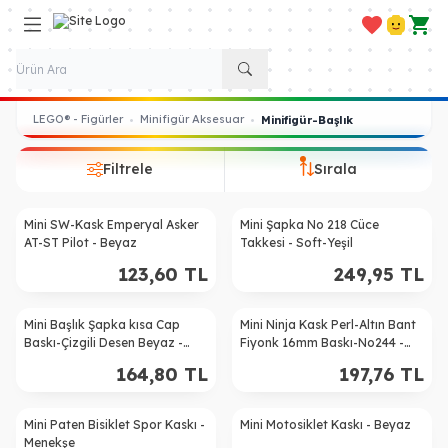
Favorilerim
Hesabım
Sepe
LEGO® - Figürler
Minifigür Aksesuar
•
•
Minifigür-Başlık
Filtrele
Sırala
Mini SW-Kask Emperyal Asker
Mini Şapka No 218 Cüce
AT-ST Pilot - Beyaz
Takkesi - Soft-Yeşil
123,60
TL
249,95
TL
Mini Başlık Şapka kısa Cap
Mini Ninja Kask Perl-Altın Bant
Baskı-Çizgili Desen Beyaz -
Fiyonk 16mm Baskı-No244 -
Kırmızı
Yeşil
164,80
TL
197,76
TL
Mini Paten Bisiklet Spor Kaskı -
Mini Motosiklet Kaskı - Beyaz
%
50
Menekşe