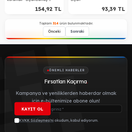
Kamuflaj
154,92
TL
93,39
TL
Toplam
314
ürün bulunmaktadır.
Önceki
Sonraki
ÖNEMLI HABERLER
Fırsatları Kaçırma
.
Kampanya ve yeniliklerden haberdar olmak
için e-bültenimize abone olun!
KAYIT OL
KVKK Sözleşmesi'ni
okudum, kabul ediyorum.