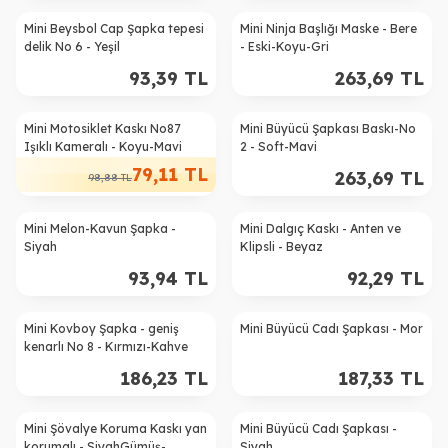
Mini Beysbol Cap Şapka tepesi
Mini Ninja Başlığı Maske - Bere
delik No 6 - Yeşil
- Eski-Koyu-Gri
93,39
TL
263,69
TL
Mini Motosiklet Kaskı No87
Mini Büyücü Şapkası Baskı-No
%
20
Işıklı Kameralı - Koyu-Mavi
2 - Soft-Mavi
79,11
TL
263,69
TL
98,88
TL
Mini Melon-Kavun Şapka -
Mini Dalgıç Kaskı - Anten ve
Siyah
Klipsli - Beyaz
93,94
TL
92,29
TL
Mini Kovboy Şapka - geniş
Mini Büyücü Cadı Şapkası - Mor
kenarlı No 8 - Kırmızı-Kahve
186,23
TL
187,33
TL
Mini Şövalye Koruma Kaskı yan
Mini Büyücü Cadı Şapkası -
korumalı - SiyahGümüş-
Siyah