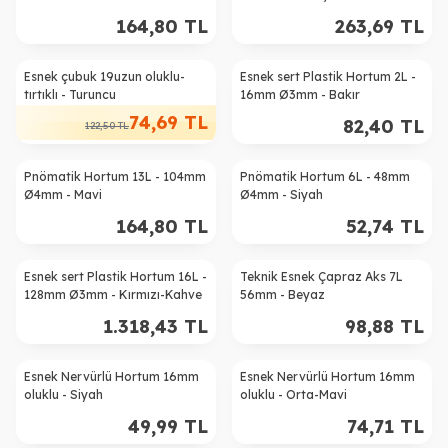
164,80
TL
263,69
TL
Esnek çubuk 19uzun oluklu-
Esnek sert Plastik Hortum 2L -
%
39
tırtıklı - Turuncu
16mm Ø3mm - Bakır
74,69
TL
82,40
TL
122,50
TL
Pnömatik Hortum 13L - 104mm
Pnömatik Hortum 6L - 48mm
Ø4mm - Mavi
Ø4mm - Siyah
164,80
TL
52,74
TL
Esnek sert Plastik Hortum 16L -
Teknik Esnek Çapraz Aks 7L
128mm Ø3mm - Kırmızı-Kahve
56mm - Beyaz
1.318,43
TL
98,88
TL
Esnek Nervürlü Hortum 16mm
Esnek Nervürlü Hortum 16mm
oluklu - Siyah
oluklu - Orta-Mavi
49,99
TL
74,71
TL