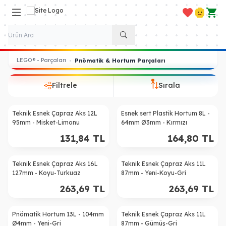
Favorilerim
Hesabım
Sepe
LEGO® - Parçaları
•
Pnömatik & Hortum Parçaları
Filtrele
Sırala
Teknik Esnek Çapraz Aks 12L
Esnek sert Plastik Hortum 8L -
95mm - Misket-Limonu
64mm Ø3mm - Kırmızı
131,84
TL
164,80
TL
Teknik Esnek Çapraz Aks 16L
Teknik Esnek Çapraz Aks 11L
127mm - Koyu-Turkuaz
87mm - Yeni-Koyu-Gri
263,69
TL
263,69
TL
Pnömatik Hortum 13L - 104mm
Teknik Esnek Çapraz Aks 11L
Ø4mm - Yeni-Gri
87mm - Gümüş-Gri