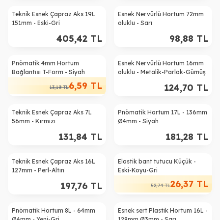
Teknik Esnek Çapraz Aks 19L
Esnek Nervürlü Hortum 72mm
151mm - Eski-Gri
oluklu - Sarı
405,42
TL
98,88
TL
Pnömatik 4mm Hortum
Esnek Nervürlü Hortum 16mm
%
50
Bağlantısı T-Form - Siyah
oluklu - Metalik-Parlak-Gümüş
6,59
TL
124,70
TL
13,18
TL
Teknik Esnek Çapraz Aks 7L
Pnömatik Hortum 17L - 136mm
56mm - Kırmızı
Ø4mm - Siyah
131,84
TL
181,28
TL
Teknik Esnek Çapraz Aks 16L
Elastik bant tutucu Küçük -
%
50
127mm - Perl-Altın
Eski-Koyu-Gri
26,37
TL
197,76
TL
52,74
TL
Pnömatik Hortum 8L - 64mm
Esnek sert Plastik Hortum 16L -
Ø4mm - Yeni-Gri
128mm Ø3mm - Sarı