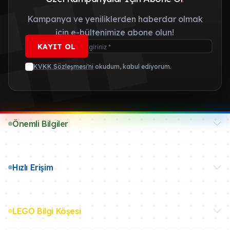
Kampanya ve yeniliklerden haberdar olmak
için e-bültenimize abone olun!
KAYIT OL
KVKK Sözleşmesi'ni
okudum, kabul ediyorum.
Önemli Bilgiler
Hızlı Erişim
LEGO Bilgi Köşesi