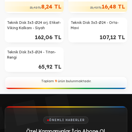
8,24
TL
16,48
TL
21,42
TL
21,42
TL
Teknik Disk 3x3-Ø24 orj. Etiket-
Teknik Disk 3x3-Ø24 - Orta-
Viking Kalkanı - Siyah
Mavi
162,06
TL
107,12
TL
Teknik Disk 3x3-Ø24 - Titan-
Rengi
65,92
TL
Toplam
9
ürün bulunmaktadır.
ÖNEMLI HABERLER
Özel Kampanyalar İçin Abone Ol
.