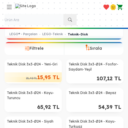
Favorilerim
Hesabım
Sepe
LEGO® - Parçaları
LEGO-Teknik
•
•
Teknik-Disk
Filtrele
Sırala
Teknik Disk 3x3-Ø24 - Yeni-Gri
Teknik Disk 3x3-Ø24 - Fosfor-
%
26
Saydam-Yeşil
15,95
TL
107,12
TL
21,42
TL
Teknik Disk 3x3-Ø24 - Koyu-
Teknik Disk 3x3-Ø24 - Beyaz
Turuncu
65,92
TL
54,39
TL
Teknik Disk 3x3-Ø24 - Siyah
Teknik Disk 3x3-Ø24 - Koyu-
%
62
%
23
Turkuaz