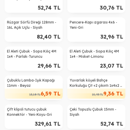
52,74
TL
30,76
TL
Rüzgar Sörfü Direği 128mm -
Pencere-Kapı ızgarası 4x6 -
16L Açık Uçlu - Siyah
Yeni-Gri
82,40
TL
32,96
TL
El Aleti Çubuk - Sopa Kılıç 4M
El Aleti Çubuk - Sopa Kılıç 4M
1x4 - Parlak-Turuncu
1x4 - Misket-Limonu
29,66
TL
23,07
TL
Çubuklu Lamba-Işık Kapağı
Yuvarlak köşeli Bahçe
%
50
%
41
11mm - Beyaz
Korkuluğu Çit +2 çıkıntı 1x4x2 -
Sarı
6,59
TL
9,36
TL
13,18
TL
15,93
TL
Çift klipsli tutucu çubuk
Çeki Topuzlu Çubuk 15mm -
Konnektör - Yeni-Koyu-Gri
Siyah
329,61
TL
52,74
TL