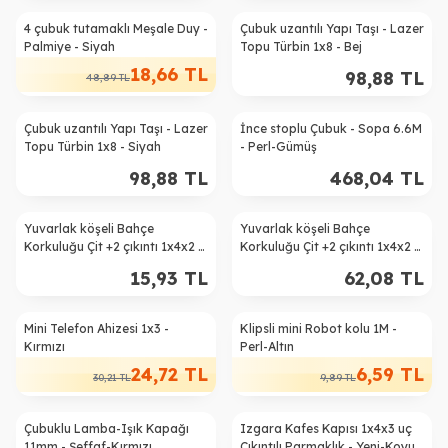
4 çubuk tutamaklı Meşale Duy -
Çubuk uzantılı Yapı Taşı - Lazer
%
62
Palmiye - Siyah
Topu Türbin 1x8 - Bej
18,66
TL
98,88
TL
48,89
TL
Çubuk uzantılı Yapı Taşı - Lazer
İnce stoplu Çubuk - Sopa 6.6M
Topu Türbin 1x8 - Siyah
- Perl-Gümüş
98,88
TL
468,04
TL
Yuvarlak köşeli Bahçe
Yuvarlak köşeli Bahçe
Korkuluğu Çit +2 çıkıntı 1x4x2 -
Korkuluğu Çit +2 çıkıntı 1x4x2 -
Kırmızı
Yeni-Gri
15,93
TL
62,08
TL
Mini Telefon Ahizesi 1x3 -
Klipsli mini Robot kolu 1M -
%
18
%
33
Kırmızı
Perl-Altın
24,72
TL
6,59
TL
30,21
TL
9,89
TL
Çubuklu Lamba-Işık Kapağı
Izgara Kafes Kapısı 1x4x3 uç
%
30
11mm - Şeffaf-Kırmızı
Çıkıntılı Parmaklık - Yeni-Koyu-