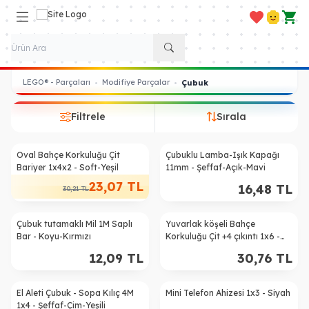
Favorilerim
Hesabım
Sepe
LEGO® - Parçaları
Modifiye Parçalar
•
•
Çubuk
Filtrele
Sırala
Oval Bahçe Korkuluğu Çit
Çubuklu Lamba-Işık Kapağı
%
24
Bariyer 1x4x2 - Soft-Yeşil
11mm - Şeffaf-Açık-Mavi
23,07
TL
16,48
TL
30,21
TL
Çubuk tutamaklı Mil 1M Saplı
Yuvarlak köşeli Bahçe
Bar - Koyu-Kırmızı
Korkuluğu Çit +4 çıkıntı 1x6 -
Mavi
12,09
TL
30,76
TL
El Aleti Çubuk - Sopa Kılıç 4M
Mini Telefon Ahizesi 1x3 - Siyah
1x4 - Şeffaf-Çim-Yeşili