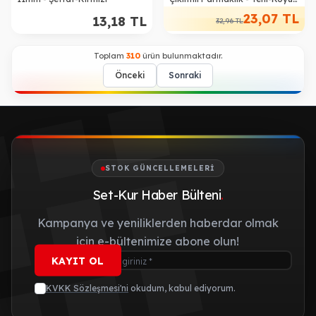
Gri
23,07
TL
13,18
TL
32,96
TL
Toplam
310
ürün bulunmaktadır.
Önceki
Sonraki
STOK GÜNCELLEMELERI
Set-Kur Haber Bülteni
.
Kampanya ve yeniliklerden haberdar olmak
için e-bültenimize abone olun!
KAYIT OL
KVKK Sözleşmesi'ni
okudum, kabul ediyorum.