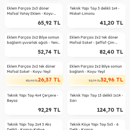
Eklem Parçası 2x3 döner
Teknik Yapı Taşı 3 delikli 1x4 -
Mafsal Yatay Eklem - Koyu-
Misket-Limonu
Yeşil
65,92
TL
41,20
TL
Eklem Parçası 2x2 Bilye somun
Eklem Parçası 2x2 tek döner
bağlantı yuvarlak ağızlı - Yeni-
Mafsal Soket - Şeffaf-Çim-
Koyu-Gri
Yeşili
52,74
TL
82,40
TL
Eklem Parçası 2x2 tek döner
Eklem Parçası 2x2 Bilye somun
%
68
%
38
Mafsal Soket - Koyu-Yeşil
bağlantı - Koyu-Yeşil
26,37
TL
32,96
TL
82,40
TL
52,74
TL
Teknik Yapı Taşı 4x4 Çerçeve -
Teknik Yapı Taşı 13 delikli 1x14 -
Beyaz
Sarı
92,29
TL
124,70
TL
Teknik Yapı Taşı 2x4 3 Aks
Teknik Köşe Yapı Taşı 5x5 - 6
Delikli - Kırmızı-Kahve
Delik - Kırmızı