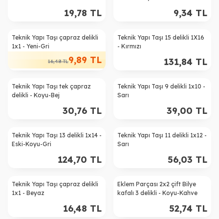
19,78
TL
9,34
TL
Teknik Yapı Taşı çapraz delikli
Teknik Yapı Taşı 15 delikli 1X16
%
40
1x1 - Yeni-Gri
- Kırmızı
9,89
TL
131,84
TL
16,48
TL
Teknik Yapı Taşı tek çapraz
Teknik Yapı Taşı 9 delikli 1x10 -
delikli - Koyu-Bej
Sarı
30,76
TL
39,00
TL
Teknik Yapı Taşı 13 delikli 1x14 -
Teknik Yapı Taşı 11 delikli 1x12 -
Eski-Koyu-Gri
Sarı
124,70
TL
56,03
TL
Teknik Yapı Taşı çapraz delikli
Eklem Parçası 2x2 çift Bilye
1x1 - Beyaz
kafalı 3 delikli - Koyu-Kahve
16,48
TL
52,74
TL