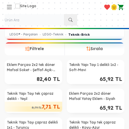
Favorilerim
Hesabım
Sepe
LEGO® - Parçaları
LEGO-Teknik
•
•
Teknik-Brick
Filtrele
Sırala
Eklem Parçası 2x2 tek döner
Teknik Yapı Taşı 1 delikli 1x2 -
Mafsal Soket - Şeffaf-Açık-
Soft-Mavi
Mavi
82,40
TL
65,92
TL
Teknik Yapı Taşı tek çapraz
Eklem Parçası 2x2 döner
%
12
delikli - Yeşil
Mafsal Yatay Eklem - Siyah
7,71
TL
65,92
TL
8,79
TL
Teknik Yapı Taşı çapraz delikli
Teknik Yapı Taşı tek çapraz
1x1 - Turuncu
delikli - Koyu-Azur