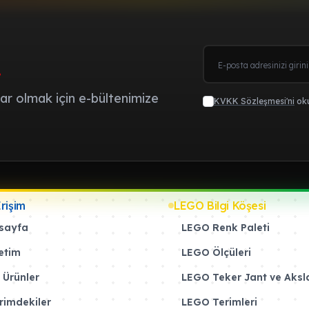
.
r olmak için e-bültenimize
KVKK Sözleşmesi'ni
oku
Erişim
LEGO Bilgi Köşesi
sayfa
LEGO Renk Paleti
etim
LEGO Ölçüleri
 Ürünler
LEGO Teker Jant ve Aksl
rimdekiler
LEGO Terimleri