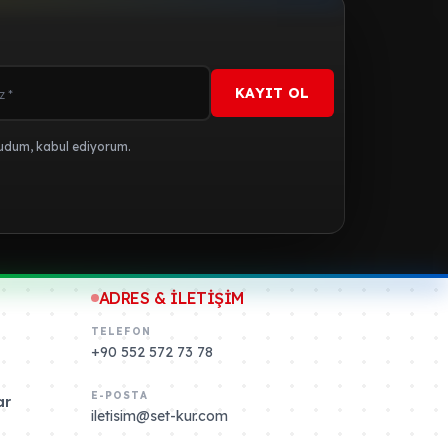
KAYIT OL
dum, kabul ediyorum.
ADRES & İLETİŞİM
TELEFON
+90 552 572 73 78
E-POSTA
ar
iletisim@set-kur.com