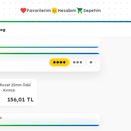
Favorilerim
Hesabım
Sepetim
log
it Rozet 25mm Ödül
 - Kırmızı
156,01
TL
r.