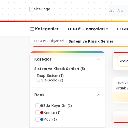
Kategoriler
LEGO® - Parçaları
▾
LEGO®
LEGO® - Diğerleri
•
Sistem ve Klasik Serileri
Kategori
Sistem ve Klasik Serileri
(3)
Znap-Sistem
(1)
LEGO-Scala
(2)
%
33
Teknik
Krank 
Gri
Renk
Eski-Koyu-Gri
(1)
Kırmızı
(1)
Mavi
(1)