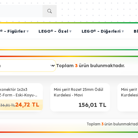
 - Figürler
▾
LEGO® - Özel
▾
LEGO® - Diğerleri
▾
B
Toplam
3
ürün bulunmaktadır.
 konektör 1x2x3
Mini şerit Rozet 25mm Ödül
Mini şer
Z-Form - Eski-Koyu-
Kurdelesi - Mavi
Kurdelesi
24,72
TL
156,01
TL
36,81
TL
Toplam
3
ürün bulunmaktadı