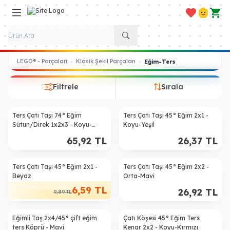
Favorilerim
Hesabım
Sepe
LEGO® - Parçaları
Klasik Şekil Parçaları
•
•
Eğim-Ters
Filtrele
Sırala
Ters Çatı Taşı 74° Eğim
Ters Çatı Taşı 45° Eğim 2x1 -
Sütun/Direk 1x2x3 - Koyu-
Koyu-Yeşil
Kırmızı
65,92
TL
26,37
TL
Ters Çatı Taşı 45° Eğim 2x1 -
Ters Çatı Taşı 45° Eğim 2x2 -
%
33
Beyaz
Orta-Mavi
6,59
TL
26,92
TL
9,89
TL
Eğimli Taş 2x4/45° çift eğim
Çatı Köşesi 45° Eğim Ters
ters Köprü - Mavi
Kenar 2x2 - Koyu-Kırmızı