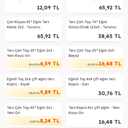
12,09
TL
65,92
TL
Çatı Köşesi 45° Eğim Ters
Ters Çatı Taşı 74° Eğim
Kenar 2x2 - Turuncu
Sütun/Direk 1x2x3 - Turuncu
65,92
TL
38,45
TL
Ters Çatı Taşı 25° Eğim 2x3 -
Ters Çatı Taşı 25° Eğim 2x3 -
%
69
%
23
Yeni-Koyu-Gri
Beyaz
6,59
TL
16,48
TL
21,42
TL
21,42
TL
Eğimli Taş 2x6 çift eğim ters
Eğimli Taş 4x4 çift eğim ters
%
63
Köprü - Siyah
Köprü - Sarı
9,89
TL
30,76
TL
26,37
TL
Ters Çatı Taşı 45° Eğim 2x1 -
Ters Köprü 4x1 çift eğim - Yeni-
%
17
Yeni-Gri
Koyu-Gri
8,24
TL
16,48
TL
9,89
TL