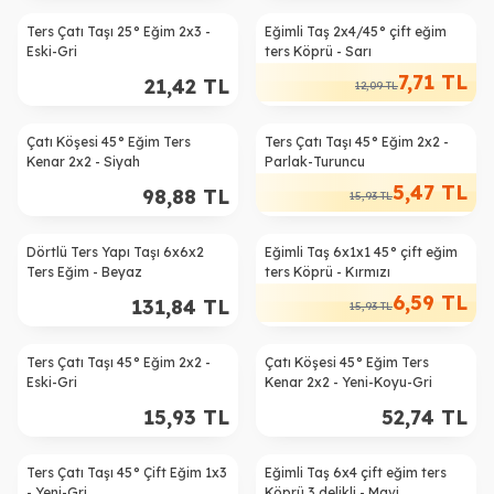
Ters Çatı Taşı 25° Eğim 2x3 -
Eğimli Taş 2x4/45° çift eğim
%
36
Eski-Gri
ters Köprü - Sarı
7,71
TL
21,42
TL
12,09
TL
Çatı Köşesi 45° Eğim Ters
Ters Çatı Taşı 45° Eğim 2x2 -
%
66
Kenar 2x2 - Siyah
Parlak-Turuncu
5,47
TL
98,88
TL
15,93
TL
Dörtlü Ters Yapı Taşı 6x6x2
Eğimli Taş 6x1x1 45° çift eğim
%
59
Ters Eğim - Beyaz
ters Köprü - Kırmızı
6,59
TL
131,84
TL
15,93
TL
Ters Çatı Taşı 45° Eğim 2x2 -
Çatı Köşesi 45° Eğim Ters
Eski-Gri
Kenar 2x2 - Yeni-Koyu-Gri
15,93
TL
52,74
TL
Ters Çatı Taşı 45° Çift Eğim 1x3
Eğimli Taş 6x4 çift eğim ters
%
38
- Yeni-Gri
Köprü 3 delikli - Mavi