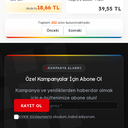
18,66
TL
39,55
TL
30,21
TL
Toplam
232
ürün bulunmaktadır.
Önceki
Sonraki
KAMPANYA ALARMI
Özel Kampanyalar İçin Abone Ol
.
Kampanya ve yeniliklerden haberdar olmak
için e-bültenimize abone olun!
KAYIT OL
KVKK Sözleşmesi'ni
okudum, kabul ediyorum.