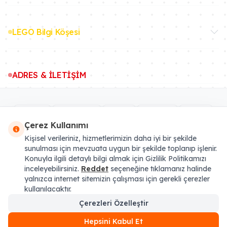
LEGO Bilgi Köşesi
ADRES & İLETİŞİM
Çerez Kullanımı
Kişisel verileriniz, hizmetlerimizin daha iyi bir şekilde
sunulması için mevzuata uygun bir şekilde toplanıp işlenir.
Konuyla ilgili detaylı bilgi almak için Gizlilik Politikamızı
inceleyebilirsiniz.
Reddet
seçeneğine tıklamanız halinde
* Tüm fiyatlara Yasal KDV eklenmiştir. Sipariş sonu artı Kargo Ücreti binebilir.
yalnızca internet sitemizin çalışması için gerekli çerezler
LEGO®, LEGO® logosu, Minifigure, DUPLO®, LEGENDS OF CHIMA, NINJAGO,
kullanılacaktır.
BIONICLE, MINDSTORMS ve MIXELS LEGO® Group'un tescilli ticari markasıdır
ve bu siteyi desteklemez, onaylamaz veya yetkilendirmez. Resmi LEGO web
Çerezleri Özelleştir
sitesini ziyaret etmek için:
lego.com
Set-Kur.com © 2020'den günümüze
Hepsini Kabul Et