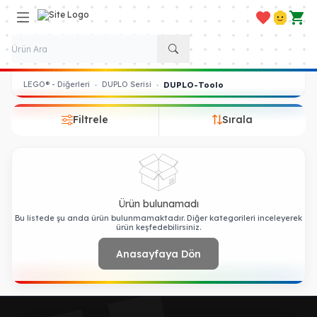
Favorilerim
Hesabım
Sepe
LEGO® - Diğerleri
DUPLO Serisi
•
•
DUPLO-Toolo
Filtrele
Sırala
Ürün bulunamadı
Bu listede şu anda ürün bulunmamaktadır. Diğer kategorileri inceleyerek
ürün keşfedebilirsiniz.
Anasayfaya Dön