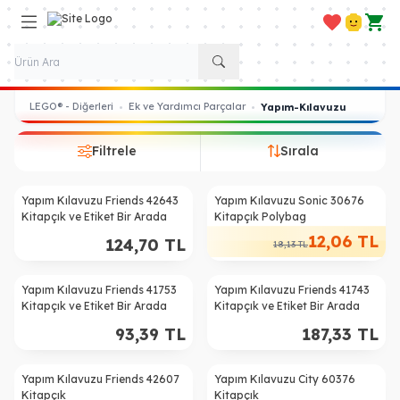
Favorilerim
Hesabım
Sepe
LEGO® - Diğerleri
Ek ve Yardımcı Parçalar
•
•
Yapım-Kılavuzu
Filtrele
Sırala
Yapım Kılavuzu Friends 42643
Yapım Kılavuzu Sonic 30676
%
33
Kitapçık ve Etiket Bir Arada
Kitapçık Polybag
12,06
TL
124,70
TL
18,13
TL
Yapım Kılavuzu Friends 41753
Yapım Kılavuzu Friends 41743
Kitapçık ve Etiket Bir Arada
Kitapçık ve Etiket Bir Arada
93,39
TL
187,33
TL
Yapım Kılavuzu Friends 42607
Yapım Kılavuzu City 60376
%
38
Kitapçık
Kitapçık