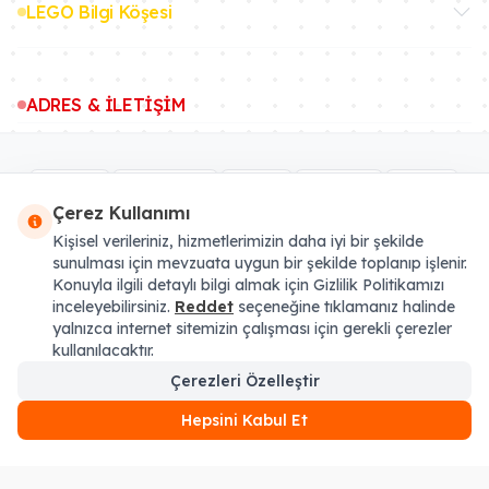
LEGO Bilgi Köşesi
ADRES & İLETİŞİM
Çerez Kullanımı
Kişisel verileriniz, hizmetlerimizin daha iyi bir şekilde
sunulması için mevzuata uygun bir şekilde toplanıp işlenir.
Konuyla ilgili detaylı bilgi almak için Gizlilik Politikamızı
inceleyebilirsiniz.
Reddet
seçeneğine tıklamanız halinde
* Tüm fiyatlara Yasal KDV eklenmiştir. Sipariş sonu artı Kargo Ücreti binebilir.
yalnızca internet sitemizin çalışması için gerekli çerezler
LEGO®, LEGO® logosu, Minifigure, DUPLO®, LEGENDS OF CHIMA, NINJAGO,
kullanılacaktır.
BIONICLE, MINDSTORMS ve MIXELS LEGO® Group'un tescilli ticari markasıdır
ve bu siteyi desteklemez, onaylamaz veya yetkilendirmez. Resmi LEGO web
Çerezleri Özelleştir
sitesini ziyaret etmek için:
lego.com
Set-Kur.com © 2020'den günümüze
Hepsini Kabul Et