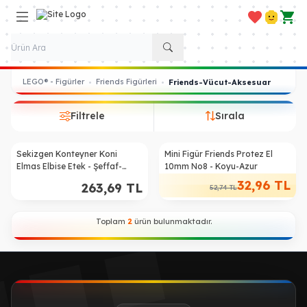
Favorilerim
Hesabım
Sepe
LEGO® - Figürler
Friends Figürleri
•
•
Friends-Vücut-Aksesuar
Filtrele
Sırala
Sekizgen Konteyner Koni
Mini Figür Friends Protez El
%
38
Elmas Elbise Etek - Şeffaf-
10mm No8 - Koyu-Azur
Mavi-Menekşe-Opal
32,96
TL
263,69
TL
52,74
TL
Toplam
2
ürün bulunmaktadır.