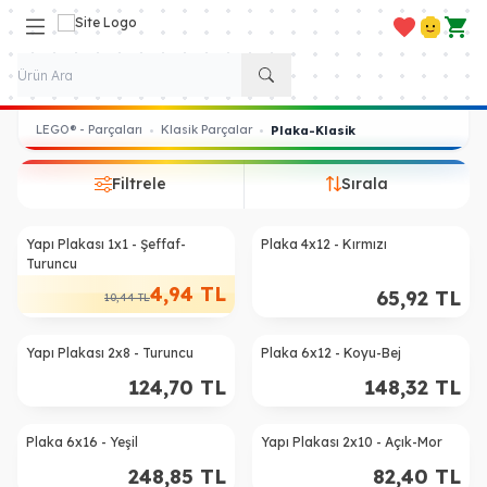
Favorilerim
Hesabım
Sepe
LEGO® - Parçaları
Klasik Parçalar
•
•
Plaka-Klasik
Filtrele
Sırala
Yapı Plakası 1x1 - Şeffaf-
Plaka 4x12 - Kırmızı
%
53
Turuncu
4,94
TL
65,92
TL
10,44
TL
Yapı Plakası 2x8 - Turuncu
Plaka 6x12 - Koyu-Bej
124,70
TL
148,32
TL
ükendi
Plaka 6x16 - Yeşil
Yapı Plakası 2x10 - Açık-Mor
248,85
TL
82,40
TL