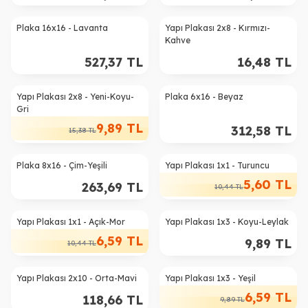
Tükendi
Plaka 16x16 - Lavanta
Yapı Plakası 2x8 - Kırmızı-
Kahve
527,37
TL
16,48
TL
Yapı Plakası 2x8 - Yeni-Koyu-
Plaka 6x16 - Beyaz
%
36
Gri
9,89
TL
312,58
TL
15,38
TL
Plaka 8x16 - Çim-Yeşili
Yapı Plakası 1x1 - Turuncu
%
46
5,60
TL
263,69
TL
10,44
TL
Yapı Plakası 1x1 - Açık-Mor
Yapı Plakası 1x3 - Koyu-Leylak
%
37
6,59
TL
9,89
TL
10,44
TL
Yapı Plakası 2x10 - Orta-Mavi
Yapı Plakası 1x3 - Yeşil
%
33
6,59
TL
118,66
TL
9,89
TL