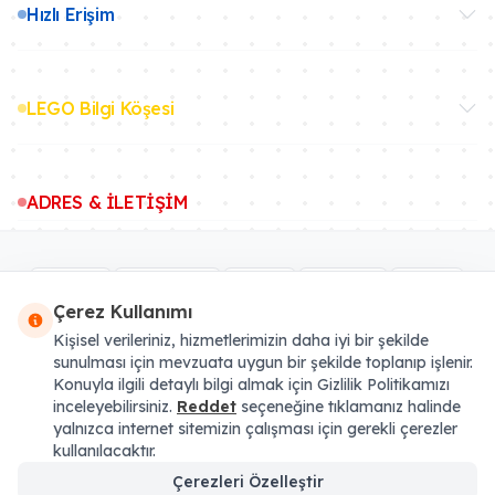
Hızlı Erişim
LEGO Bilgi Köşesi
ADRES & İLETİŞİM
Çerez Kullanımı
Kişisel verileriniz, hizmetlerimizin daha iyi bir şekilde
sunulması için mevzuata uygun bir şekilde toplanıp işlenir.
Konuyla ilgili detaylı bilgi almak için Gizlilik Politikamızı
inceleyebilirsiniz.
Reddet
seçeneğine tıklamanız halinde
* Tüm fiyatlara Yasal KDV eklenmiştir. Sipariş sonu artı Kargo Ücreti binebilir.
yalnızca internet sitemizin çalışması için gerekli çerezler
LEGO®, LEGO® logosu, Minifigure, DUPLO®, LEGENDS OF CHIMA, NINJAGO,
kullanılacaktır.
BIONICLE, MINDSTORMS ve MIXELS LEGO® Group'un tescilli ticari markasıdır
ve bu siteyi desteklemez, onaylamaz veya yetkilendirmez. Resmi LEGO web
Çerezleri Özelleştir
sitesini ziyaret etmek için:
lego.com