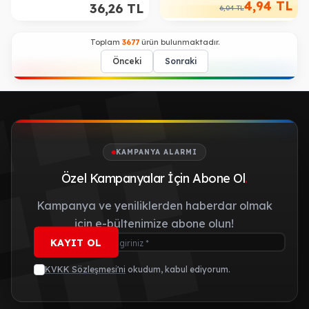
4,94
TL
36,26
TL
6,04
TL
Toplam
3677
ürün bulunmaktadır.
Önceki
Sonraki
KAMPANYA ALARMI
Özel Kampanyalar İçin Abone Ol
.
Kampanya ve yeniliklerden haberdar olmak
için e-bültenimize abone olun!
KAYIT OL
KVKK Sözleşmesi'ni
okudum, kabul ediyorum.