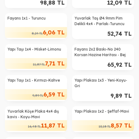
98,88
TL
12,09
TL
Fayans 1x1 - Turuncu
Yuvarlak Taş Ø4.9mm Pim
%
26
Delikli 4x4 - Parlak-Turuncu
6,06
TL
52,74
TL
8,24
TL
Yapı Taşı 1x4 - Misket-Limonu
Fayans 2x2 Baskı-No 240
%
35
Korsan Hazine Haritası - Bej
7,71
TL
65,92
TL
11,87
TL
Yapı Taşı 1x1 - Kırmızı-Kahve
Yapı Plakası 1x3 - Yeni-Koyu-
%
33
Gri
6,59
TL
9,89
TL
9,89
TL
Yuvarlak Köşe Plaka 4x4 dış
Yapı Plakası 1x2 - Şeffaf-Mavi
%
28
%
35
kavis - Koyu-Mavi
11,87
TL
8,57
TL
16,48
TL
13,18
TL