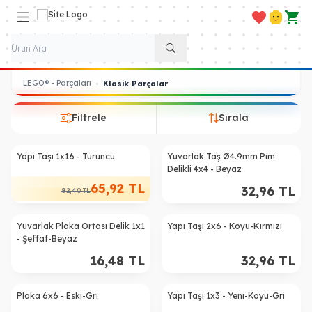
Favorilerim
Hesabım
Sepe
LEGO® - Parçaları
•
Klasik Parçalar
Filtrele
Sırala
Yapı Taşı 1x16 - Turuncu
Yuvarlak Taş Ø4.9mm Pim
%
20
Delikli 4x4 - Beyaz
65,92
TL
32,96
TL
82,40
TL
Yuvarlak Plaka Ortası Delik 1x1
Yapı Taşı 2x6 - Koyu-Kırmızı
- Şeffaf-Beyaz
16,48
TL
32,96
TL
Plaka 6x6 - Eski-Gri
Yapı Taşı 1x3 - Yeni-Koyu-Gri