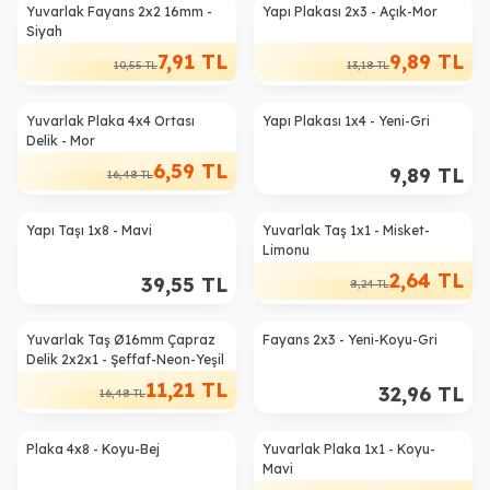
Yuvarlak Fayans 2x2 16mm -
Yapı Plakası 2x3 - Açık-Mor
%
25
%
25
Siyah
7,91
TL
9,89
TL
10,55
TL
13,18
TL
Yuvarlak Plaka 4x4 Ortası
Yapı Plakası 1x4 - Yeni-Gri
%
60
Delik - Mor
6,59
TL
9,89
TL
16,48
TL
Yapı Taşı 1x8 - Mavi
Yuvarlak Taş 1x1 - Misket-
%
68
Limonu
2,64
TL
39,55
TL
8,24
TL
Yuvarlak Taş Ø16mm Çapraz
Fayans 2x3 - Yeni-Koyu-Gri
%
32
Delik 2x2x1 - Şeffaf-Neon-Yeşil
11,21
TL
32,96
TL
16,48
TL
Plaka 4x8 - Koyu-Bej
Yuvarlak Plaka 1x1 - Koyu-
%
18
Mavi