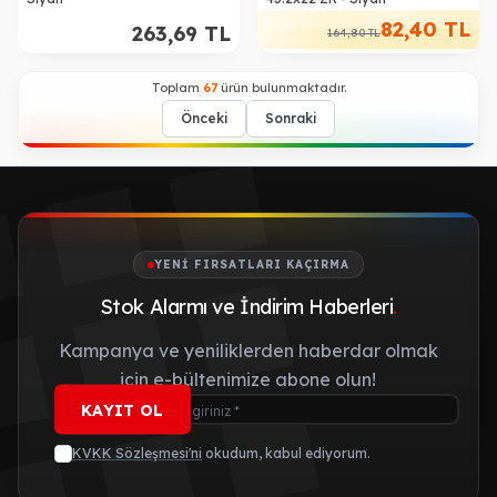
82,40
TL
263,69
TL
164,80
TL
Toplam
67
ürün bulunmaktadır.
Önceki
Sonraki
YENI FIRSATLARI KAÇIRMA
Stok Alarmı ve İndirim Haberleri
.
Kampanya ve yeniliklerden haberdar olmak
için e-bültenimize abone olun!
KAYIT OL
KVKK Sözleşmesi'ni
okudum, kabul ediyorum.