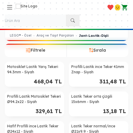
Favorilerim
Hesabım
Sepe
LEGO® - Özel
Araç ve Taşıt Parçaları
•
•
Jant-Lastik-Dişli
Filtrele
Sırala
Motosiklet Lastik Yarış Tekeri
Profilli Lastik ince Teker 41mm
94.3mm - Siyah
Znap - Siyah
468,04
TL
311,48
TL
Profilli Lastik Motosiklet Tekeri
Lastik Teker orta çizgili
Ø94.2x22 - Siyah
15x6mm - Siyah
329,61
TL
13,18
TL
Hafif Profilli ince Lastik Teker
Lastik Teker normal/ince
%
23
%
56
Ø24x12 - Siyah
Ø21x9.9 - Siyah