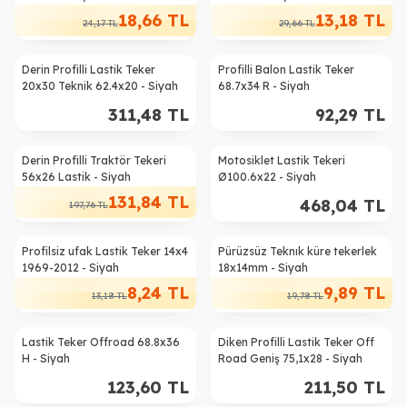
18,66
TL
13,18
TL
24,17
TL
29,66
TL
Derin Profilli Lastik Teker
Profilli Balon Lastik Teker
20x30 Teknik 62.4x20 - Siyah
68.7x34 R - Siyah
311,48
TL
92,29
TL
Derin Profilli Traktör Tekeri
Motosiklet Lastik Tekeri
%
33
56x26 Lastik - Siyah
Ø100.6x22 - Siyah
131,84
TL
468,04
TL
197,76
TL
Profilsiz ufak Lastik Teker 14x4
Pürüzsüz Teknık küre tekerlek
%
38
%
50
1969-2012 - Siyah
18x14mm - Siyah
8,24
TL
9,89
TL
13,18
TL
19,78
TL
Lastik Teker Offroad 68.8x36
Diken Profilli Lastik Teker Off
H - Siyah
Road Geniş 75,1x28 - Siyah
123,60
TL
211,50
TL