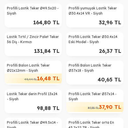
Profilli Lastik Teker Ø49.5x20 -
Profilli yumuşak Lastik Teker
Siyah
Ø30.4x14 VR - Siyah
164,80
TL
32,96
TL
Lastik Tırtıl / Zincir Palet Teker
Profilli Lastik Teker Ø30.4x14
36 Diş - Kırmızı
Eski Model - Siyah
131,84
TL
26,37
TL
Profilli Balon Lastik Teker
Profilli Balon Lastik Teker
%
67
Ø21x12mm - Siyah
Ø37x18 - Siyah
16,48
TL
40,65
TL
49,44
TL
Lastik Teker derin Profil 13x24
Profilli Lastik Teker Ø37x14 -
%
57
- Siyah
Siyah
37,90
TL
98,88
TL
87,35
TL
Profilli Lastik Teker Ø49.5x14 -
Profilli Lastik Teker orta En
%
50
Siyah
43.2x22 ZR - Siyah