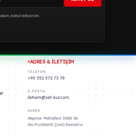
dum, kabul ediyorum.
ADRES & İLETİŞİM
TELEFON
+90 552 572 73 78
E-POSTA
ar
iletisim@set-kur.com
ADRES
Akpınar Mahallesi 3080 Sk
No:9\n20600 Çivril/Denizli\n