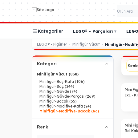
Kategoriler
LEGO® - Parçaları
▾
LEGO®
LEGO® - Figürler
Minifigür Vücut
•
•
Minifigür-Modif
Kategori
Minifigür Vücut
(838)
Minifigür-Baş-Kafa
(106)
Minifigür-Saç
(244)
Mini Fi
Minifigür-Gövde
(74)
1x1 - K
Minifigür-Gövde-Parçası
(269)
Minifigür-Bacak
(55)
Minifigür-Modifiye-Kafa
(24)
Minifigür-Modifiye-Bacak
(66)
Mini F
Renk
Bel Ka