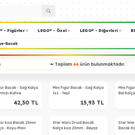
 - Figürler
▾
LEGO® - Özel
▾
LEGO® - Diğerleri
▾
B
iye-Bacak
Toplam
66
ürün bulunmaktadır.
gür Bacak - Sağ Kalça
Mini Figür Bacak - Sağ Kalça
Mini Fig
ırmızı-Kahve
1x1 - Yeşil
Bel Kalça
42,30
TL
15,93
TL
igür kısa Bacak 15mm
Star Wars Droid Bacak
Star War
lça - Koyu-Mavi
Kalça kısa 20mm - Beyaz
Bacak Ka
Koyu-Ka