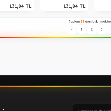
Çizgi - S
131,84
TL
131,84
TL
Toplam
66
ürün bulunmaktad
1
2
3