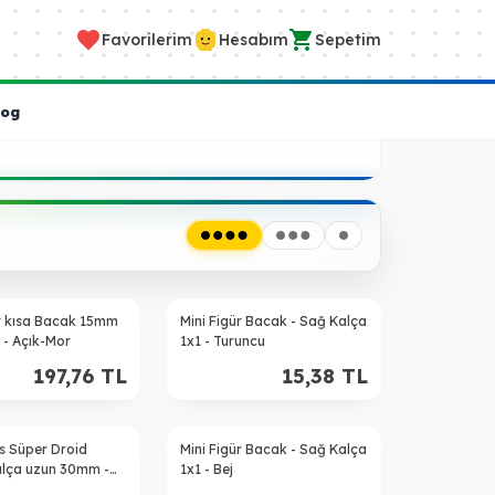
Favorilerim
Hesabım
Sepetim
log
ür kısa Bacak 15mm
Mini Figür Bacak - Sağ Kalça
 - Açık-Mor
1x1 - Turuncu
197,76
TL
15,38
TL
s Süper Droid
Mini Figür Bacak - Sağ Kalça
lça uzun 30mm -
1x1 - Bej
hve