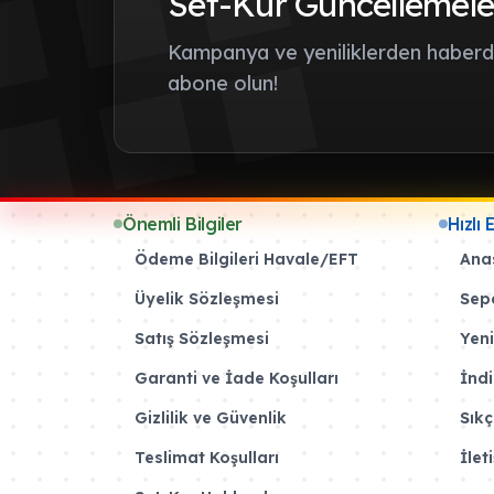
Set-Kur Güncellemele
Kampanya ve yeniliklerden haberda
abone olun!
Önemli Bilgiler
Hızlı 
Ödeme Bilgileri Havale/EFT
Ana
Üyelik Sözleşmesi
Sep
Satış Sözleşmesi
Yeni
Garanti ve İade Koşulları
İndi
Gizlilik ve Güvenlik
Sıkç
Teslimat Koşulları
İlet