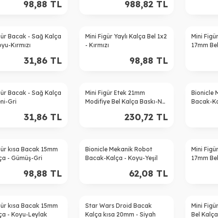
98,88
TL
988,82
TL
gür Bacak - Sağ Kalça
Mini Figür Yaylı Kalça Bel 1x2
Mini Figü
oyu-Kırmızı
- Kırmızı
17mm Bel
31,86
TL
98,88
TL
gür Bacak - Sağ Kalça
Mini Figür Etek 21mm
Bionicle
eni-Gri
Modifiye Bel Kalça Baskı-No
Bacak-Ka
68 - Koyu-Mavi
31,86
TL
230,72
TL
igür kısa Bacak 15mm
Bionicle Mekanik Robot
Mini Figü
lça - Gümüş-Gri
Bacak-Kalça - Koyu-Yeşil
17mm Bel
98,88
TL
62,08
TL
igür kısa Bacak 15mm
Star Wars Droid Bacak
Mini Fig
lça - Koyu-Leylak
Kalça kısa 20mm - Siyah
Bel Kalç