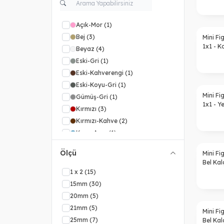
Açık-Mor
(1)
Bej
(3)
Mini Fi
1x1 - K
Beyaz
(4)
Eski-Gri
(1)
Eski-Kahverengi
(1)
Eski-Koyu-Gri
(1)
Mini Fi
Gümüş-Gri
(1)
1x1 - Y
Kırmızı
(3)
Kırmızı-Kahve
(2)
Koyu-Azur
(1)
Koyu-Bej
(2)
Ölçü
Mini F
Koyu-Kahve
(2)
Bel Ka
Koyu-Kırmızı
(2)
1 x 2
(15)
Koyu-Leylak
(2)
15mm
(30)
Koyu-Mavi
(4)
20mm
(5)
Koyu-Turkuaz
(1)
21mm
(5)
Mini F
Koyu-Turuncu
(1)
25mm
(7)
Bel Ka