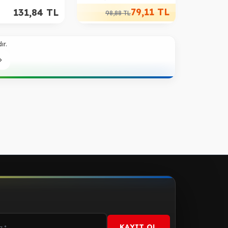
iyah
79,11
TL
131,84
TL
98,88
TL
ır.
KAYIT OL