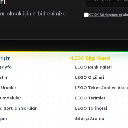
ri
.
r olmak için e-bültenimize
KVKK Sözleşmesi'ni
oku
Erişim
LEGO Bilgi Köşesi
sayfa
LEGO Renk Paleti
etim
LEGO Ölçüleri
 Ürünler
LEGO Teker Jant ve Aksl
rimdekiler
LEGO Terimleri
a Sorulan Sorular
LEGO Tarihçesi
işim
Site içi Arama