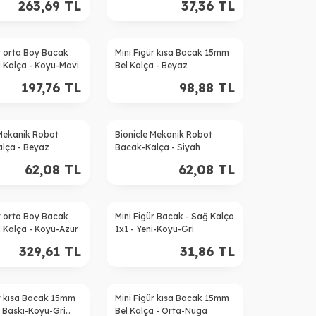
263,69
TL
37,36
TL
r orta Boy Bacak
Mini Figür kısa Bacak 15mm
 Kalça - Koyu-Mavi
Bel Kalça - Beyaz
197,76
TL
98,88
TL
 Mekanik Robot
Bionicle Mekanik Robot
lça - Beyaz
Bacak-Kalça - Siyah
62,08
TL
62,08
TL
r orta Boy Bacak
Mini Figür Bacak - Sağ Kalça
 Kalça - Koyu-Azur
1x1 - Yeni-Koyu-Gri
329,61
TL
31,86
TL
%
20
ür kısa Bacak 15mm
Mini Figür kısa Bacak 15mm
a Baskı-Koyu-Gri
Bel Kalça - Orta-Nuga