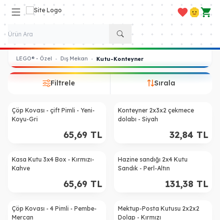
Favorilerim
Hesabım
Sepe
LEGO® - Özel
Dış Mekan
•
•
Kutu-Konteyner
Filtrele
Sırala
Çöp Kovası - çift Pimli - Yeni-
Konteyner 2x3x2 çekmece
Koyu-Gri
dolabı - Siyah
65,69
TL
32,84
TL
Kasa Kutu 3x4 Box - Kırmızı-
Hazine sandığı 2x4 Kutu
Kahve
Sandık - Perl-Altın
65,69
TL
131,38
TL
Çöp Kovası - 4 Pimli - Pembe-
Mektup-Posta Kutusu 2x2x2
%
40
Mercan
Dolap - Kırmızı