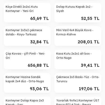
Köşe Direkli 2x2x1 Kutu
Dolap Kutusu Kapak 2x2 -
Konteyner - Yeni-Gri
Siyah
65,69
TL
52,55
TL
Konteyner 2x3x2 çekmece
Mini Varil 4x4 Büyük Kova -
dolabı - Koyu-Turkuaz
Kırmızı-Kahve
32,84
TL
208,01
TL
Çöp Kovası - çift Pimli - Yeni-
Kasa Kutu 2x2x1 alt box -
Gri
Orta-Nuga
656,88
TL
39,41
TL
Konteyner Hazine Sandık
Çekmece 2x3 Baskı-Yüz - Orta-
kapak 2x4 düz - Orta-Nuga
Turuncu
93,06
TL
197,06
TL
Konteyner Dolap Kapısı 2x3
Yuvarlak 9x9x1 Konteyner ÜST
Kapak - Sarı
Parça Ø71.4 Disk - Beyaz