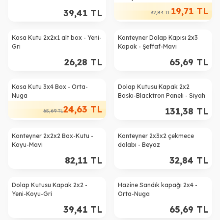
19,71
TL
39,41
TL
32,84
TL
Kasa Kutu 2x2x1 alt box - Yeni-
Konteyner Dolap Kapısı 2x3
Gri
Kapak - Şeffaf-Mavi
26,28
TL
65,69
TL
Kasa Kutu 3x4 Box - Orta-
Dolap Kutusu Kapak 2x2
%
63
Nuga
Baskı-Blacktron Paneli - Siyah
24,63
TL
131,38
TL
65,69
TL
Konteyner 2x2x2 Box-Kutu -
Konteyner 2x3x2 çekmece
Koyu-Mavi
dolabı - Beyaz
82,11
TL
32,84
TL
Dolap Kutusu Kapak 2x2 -
Hazine Sandık kapağı 2x4 -
Yeni-Koyu-Gri
Orta-Nuga
39,41
TL
65,69
TL