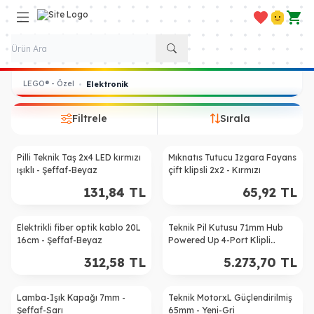
Favorilerim
Hesabım
Sepe
LEGO® - Özel
•
Elektronik
Filtrele
Sırala
Pilli Teknik Taş 2x4 LED kırmızı
Mıknatıs Tutucu Izgara Fayans
ışıklı - Şeffaf-Beyaz
çift klipsli 2x2 - Kırmızı
131,84
TL
65,92
TL
Elektrikli fiber optik kablo 20L
Teknik Pil Kutusu 71mm Hub
16cm - Şeffaf-Beyaz
Powered Up 4-Port Klipli
Kapak - Yeni-Gri
312,58
TL
5.273,70
TL
Lamba-Işık Kapağı 7mm -
Teknik MotorxL Güçlendirilmiş
Şeffaf-Sarı
65mm - Yeni-Gri