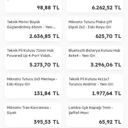
98,88
TL
6.262,52
TL
Teknik Motor Büyük
Mıknatıs Tutucu Plaka çift
Güçlendirilmiş 65mm - Yeni-
klipsli 2x2 - Eski-Koyu-Gri
Koyu-Gri
2.636,85
TL
625,70
TL
Teknik Pil Kutusu 71mm Hub
Bluetooth Batarya Kutusu Hub
Powered Up 4-Port Vidalı
8x4x4 - Yeni-Gri
Kapak - Yeni-Gri
5.273,70
TL
3.296,06
TL
Mıknatıs Tutucu 2x3 Menteşe -
Teknik Pil Kutusu 4x11x7
Eski-Koyu-Gri
Turuncu Anahtar - Yeni-Gri
131,84
TL
1.977,64
TL
Mıknatıs-Tren Kavraması -
Lamba-Işık Kapağı 7mm -
Siyah
Şeffaf-Mavi
395,53
TL
65,92
TL