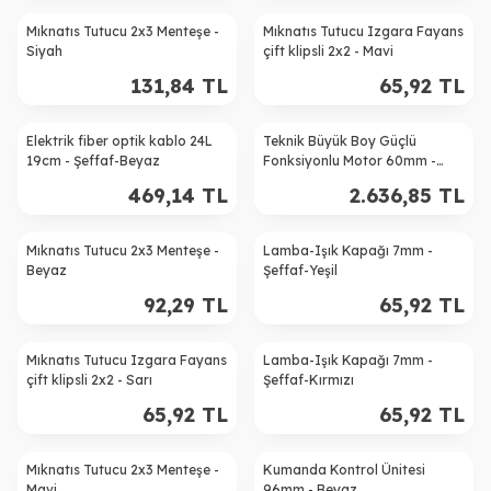
Mıknatıs Tutucu 2x3 Menteşe -
Mıknatıs Tutucu Izgara Fayans
Siyah
çift klipsli 2x2 - Mavi
131,84
TL
65,92
TL
Elektrik fiber optik kablo 24L
Teknik Büyük Boy Güçlü
19cm - Şeffaf-Beyaz
Fonksiyonlu Motor 60mm -
Yeni-Gri
469,14
TL
2.636,85
TL
Mıknatıs Tutucu 2x3 Menteşe -
Lamba-Işık Kapağı 7mm -
Beyaz
Şeffaf-Yeşil
92,29
TL
65,92
TL
Mıknatıs Tutucu Izgara Fayans
Lamba-Işık Kapağı 7mm -
çift klipsli 2x2 - Sarı
Şeffaf-Kırmızı
65,92
TL
65,92
TL
Mıknatıs Tutucu 2x3 Menteşe -
Kumanda Kontrol Ünitesi
Mavi
96mm - Beyaz