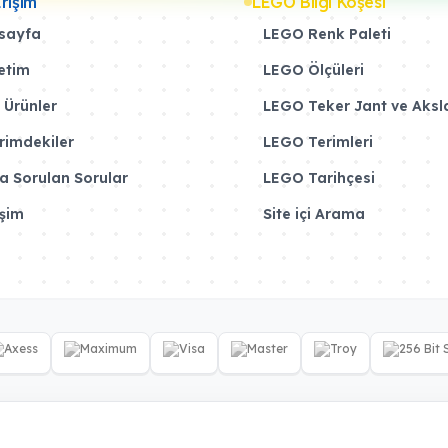
Erişim
LEGO Bilgi Köşesi
sayfa
LEGO Renk Paleti
etim
LEGO Ölçüleri
 Ürünler
LEGO Teker Jant ve Aksl
rimdekiler
LEGO Terimleri
a Sorulan Sorular
LEGO Tarihçesi
işim
Site içi Arama
* Tüm fiyatlara Yasal KDV eklenmiştir. Sipariş sonu artı Kargo Ücreti binebilir.