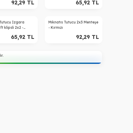
92,29
TL
65,92
TL
 Tutucu Izgara
Mıknatıs Tutucu 2x3 Menteşe
t klipsli 2x2 -
- Kırmızı
65,92
TL
92,29
TL
r.