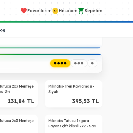
Favorilerim
Hesabım
Sepetim
log
 Tutucu 2x3 Menteşe
Mıknatıs-Tren Kavraması -
yu-Gri
Siyah
131,84
TL
395,53
TL
 Tutucu 2x3 Menteşe
Mıknatıs Tutucu Izgara
Fayans çift klipsli 2x2 - Sarı