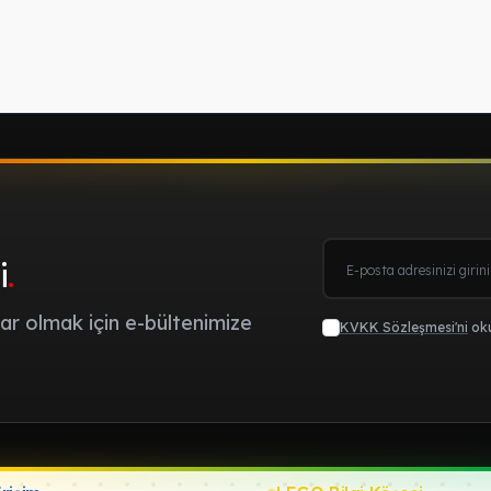
i
.
r olmak için e-bültenimize
KVKK Sözleşmesi'ni
oku