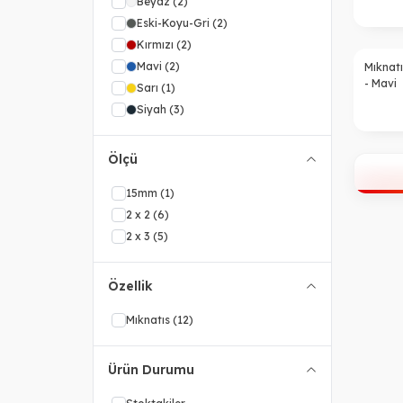
Beyaz
(2)
Eski-Koyu-Gri
(2)
Kırmızı
(2)
Mavi
(2)
Mıknat
- Mavi
Sarı
(1)
Siyah
(3)
Ölçü
15mm
(1)
2 x 2
(6)
2 x 3
(5)
Özellik
Mıknatıs
(12)
Ürün Durumu