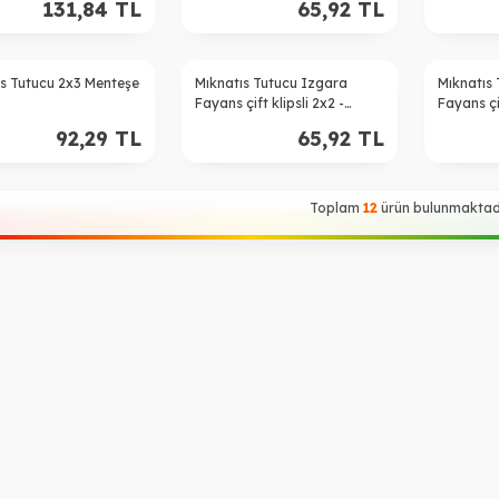
131,84
TL
65,92
TL
ıs Tutucu 2x3 Menteşe
Mıknatıs Tutucu Izgara
Mıknatıs
Fayans çift klipsli 2x2 -
Fayans çif
Beyaz
Siyah
92,29
TL
65,92
TL
Toplam
12
ürün bulunmaktadı