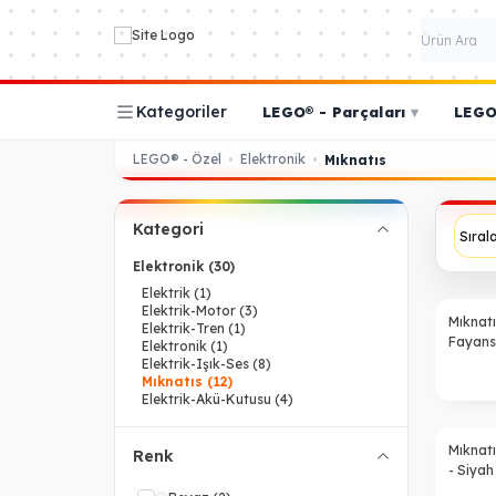
Kategoriler
LEGO® - Parçaları
▾
LEGO®
LEGO® - Özel
Elektronik
•
•
Mıknatıs
Kategori
Elektronik
(30)
Elektrik
(1)
Elektrik-Motor
(3)
Mıknat
Elektrik-Tren
(1)
Fayans 
Elektronik
(1)
Kırmızı
Elektrik-Işık-Ses
(8)
Mıknatıs
(12)
Elektrik-Akü-Kutusu
(4)
Mıknat
Renk
- Siyah