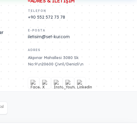
ADRES & İLETİŞİM
TELEFON
+90 552 572 73 78
E-POSTA
ar
iletisim@set-kur.com
ADRES
Akpınar Mahallesi 3080 Sk
No:9\n20600 Çivril/Denizli\n