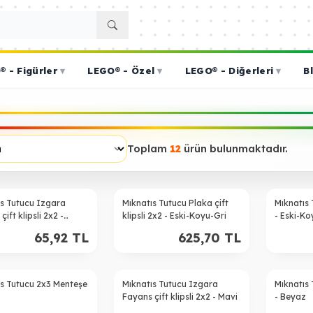
 - Figürler
▾
LEGO® - Özel
▾
LEGO® - Diğerleri
▾
B
Toplam
12
ürün bulunmaktadır.
ıs Tutucu Izgara
Mıknatıs Tutucu Plaka çift
Mıknatıs
çift klipsli 2x2 -
klipsli 2x2 - Eski-Koyu-Gri
- Eski-Ko
65,92
TL
625,70
TL
ıs Tutucu 2x3 Menteşe
Mıknatıs Tutucu Izgara
Mıknatıs
Fayans çift klipsli 2x2 - Mavi
- Beyaz