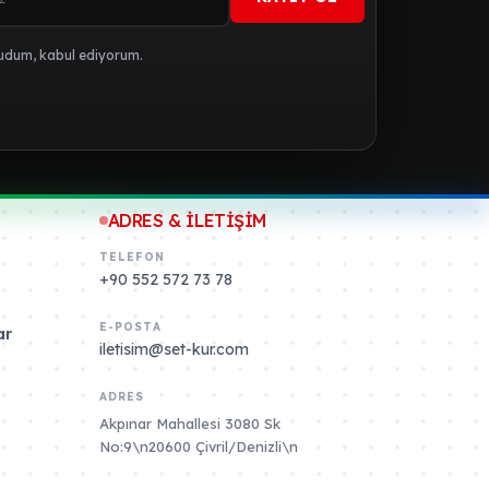
dum, kabul ediyorum.
ADRES & İLETİŞİM
TELEFON
+90 552 572 73 78
E-POSTA
ar
iletisim@set-kur.com
ADRES
Akpınar Mahallesi 3080 Sk
No:9\n20600 Çivril/Denizli\n