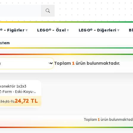
 - Figürler
▾
LEGO® - Özel
▾
LEGO® - Diğerleri
▾
B
istem
Toplam
1
ürün bulunmaktadır.
 konektör 1x2x3
Z-Form - Eski-Koyu-
24,72
TL
36,81
TL
Toplam
1
ürün bulunmaktadı