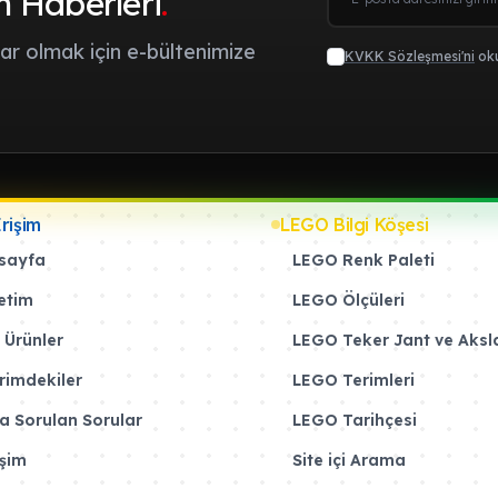
m Haberleri
.
r olmak için e-bültenimize
KVKK Sözleşmesi'ni
oku
Erişim
LEGO Bilgi Köşesi
sayfa
LEGO Renk Paleti
etim
LEGO Ölçüleri
 Ürünler
LEGO Teker Jant ve Aksl
rimdekiler
LEGO Terimleri
a Sorulan Sorular
LEGO Tarihçesi
işim
Site içi Arama