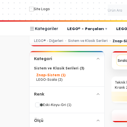
Kategoriler
LEGO® - Parçaları
▾
LEGO®
LEGO® - Diğerleri
Sistem ve Klasik Serileri
•
•
Znap-S
Kategori
Sistem ve Klasik Serileri
(3)
Znap-Sistem
(1)
LEGO-Scala
(2)
%
33
Teknik
Krank 
Gri
Renk
Eski-Koyu-Gri
(1)
Ölçü