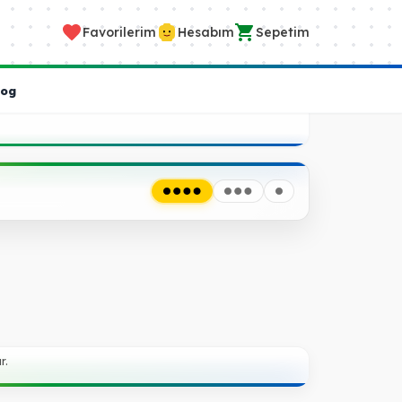
Favorilerim
Hesabım
Sepetim
log
r.