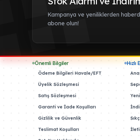
Stok Alarmı ve İndiri
Kampanya ve yeniliklerden haberda
abone olun!
Önemli Bilgiler
Hızlı 
Ödeme Bilgileri Havale/EFT
Ana
Üyelik Sözleşmesi
Sep
Satış Sözleşmesi
Yeni
Garanti ve İade Koşulları
İndi
Gizlilik ve Güvenlik
Sıkç
Teslimat Koşulları
İlet