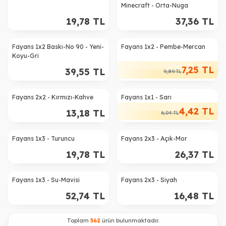
Minecraft - Orta-Nuga
19,78
TL
37,36
TL
Fayans 1x2 Baskı-No 90 - Yeni-
Fayans 1x2 - Pembe-Mercan
%
27
Koyu-Gri
7,25
TL
39,55
TL
9,89
TL
Fayans 2x2 - Kırmızı-Kahve
Fayans 1x1 - Sarı
%
27
4,42
TL
13,18
TL
6,04
TL
Fayans 1x3 - Turuncu
Fayans 2x3 - Açık-Mor
19,78
TL
26,37
TL
Fayans 1x3 - Su-Mavisi
Fayans 2x3 - Siyah
52,74
TL
16,48
TL
Toplam
562
ürün bulunmaktadır.