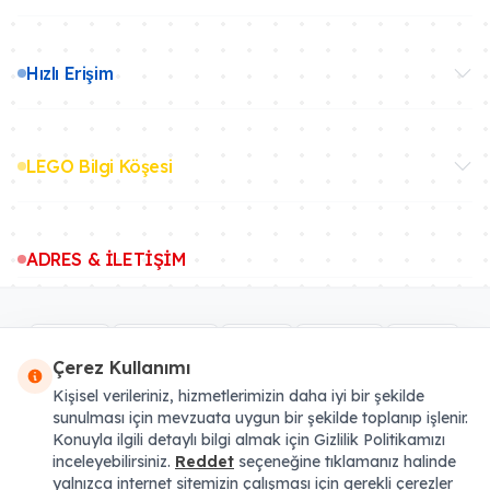
Hızlı Erişim
LEGO Bilgi Köşesi
ADRES & İLETİŞİM
Çerez Kullanımı
Kişisel verileriniz, hizmetlerimizin daha iyi bir şekilde
sunulması için mevzuata uygun bir şekilde toplanıp işlenir.
Konuyla ilgili detaylı bilgi almak için Gizlilik Politikamızı
inceleyebilirsiniz.
Reddet
seçeneğine tıklamanız halinde
* Tüm fiyatlara Yasal KDV eklenmiştir. Sipariş sonu artı Kargo Ücreti binebilir.
yalnızca internet sitemizin çalışması için gerekli çerezler