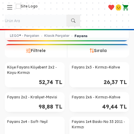
Favorilerim
Hesabım
Sepe
LEGO® - Parçaları
Klasik Parçalar
•
•
Fayans
Filtrele
Sırala
Köşe Fayans Köşebent 2x2 -
Fayans 2x3 - Kırmızı-Kahve
Koyu-Kırmızı
52,74
TL
26,37
TL
Fayans 2x2 - Kraliyet-Mavisi
Fayans 2x6 - Kırmızı-Kahve
98,88
TL
49,44
TL
Fayans 2x4 - Soft-Yeşil
Fayans 1x4 Baskı-No 33 2011 -
Kırmızı