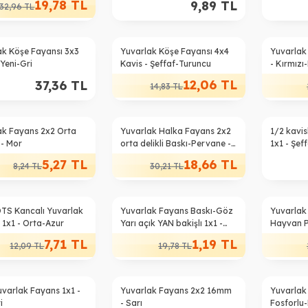
19,78
TL
9,89
TL
32,96
TL
%
19
%
38
ak Köşe Fayansı 3x3
Yuvarlak Köşe Fayansı 4x4
Yuvarlak
 Yeni-Gri
Kavis - Şeffaf-Turuncu
- Kırmızı
12,06
TL
37,36
TL
14,83
TL
%
38
ak Fayans 2x2 Orta
Yuvarlak Halka Fayans 2x2
1/2 kavis
ı - Mor
orta delikli Baskı-Pervane -
1x1 - Şef
Yeni-Koyu-Gri
5,27
TL
18,66
TL
8,24
TL
30,21
TL
%
94
%
58
OTS Kancalı Yuvarlak
Yuvarlak Fayans Baskı-Göz
Yuvarlak
 1x1 - Orta-Azur
Yarı açık YAN bakişlı 1x1 -
Hayvan Pa
Beyaz
Nuga
7,71
TL
1,19
TL
12,09
TL
19,78
TL
uvarlak Fayans 1x1 -
Yuvarlak Fayans 2x2 16mm
Yuvarlak
i
- Sarı
Fosforlu