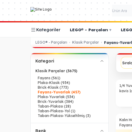
Kategoriler
LEGO® - Parçaları
▾
LEGO®
LEGO® - Parçaları
Klasik Parçalar
•
•
Fayans-Yuvar
Kategori
Klasik Parçalar
(3675)
Fayans
(561)
Plaka-Klasik
(934)
Yeni
1/4 Yu
Brick-Klasik
(773)
kavis 1
Fayans-Yuvarlak
(457)
Plaka-Yuvarlak
(534)
Brick-Yuvarlak
(384)
Taban-Plakası
(28)
Taban-Plakası-Yol
(1)
Taban-Plakası-Yükseltilmiş
(3)
%
40
Kalın H
Fayans
Renk
- Siyah