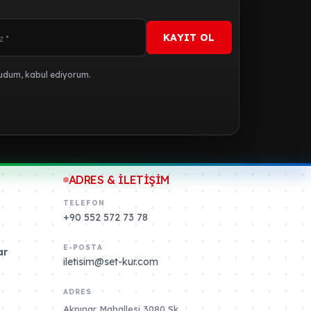
KAYIT OL
dum, kabul ediyorum.
ADRES & İLETİŞİM
TELEFON
+90 552 572 73 78
E-POSTA
ar
iletisim@set-kur.com
ADRES
Akpınar Mahallesi 3080 Sk