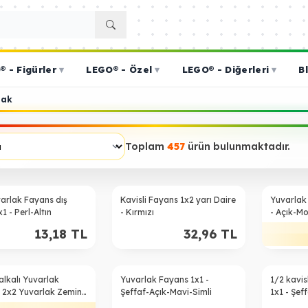
 - Figürler
▾
LEGO® - Özel
▾
LEGO® - Diğerleri
▾
B
lak
Toplam
457
ürün bulunmaktadır.
%
25
varlak Fayans dış
Kavisli Fayans 1x2 yarı Daire
Yuvarlak
x1 - Perl-Altın
- Kırmızı
- Açık-M
13,18
TL
32,96
TL
alkalı Yuvarlak
Yuvarlak Fayans 1x1 -
1/2 kavis
 2x2 Yuvarlak Zemin
Şeffaf-Açık-Mavi-Simli
1x1 - Şef