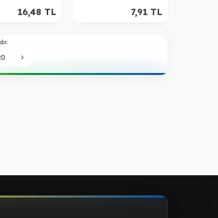
16,48
TL
7,91
TL
ır.
20