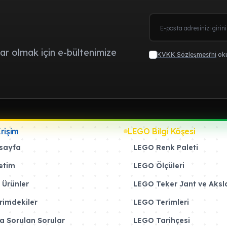
r olmak için e-bültenimize
KVKK Sözleşmesi'ni
oku
Erişim
LEGO Bilgi Köşesi
sayfa
LEGO Renk Paleti
etim
LEGO Ölçüleri
 Ürünler
LEGO Teker Jant ve Aksl
rimdekiler
LEGO Terimleri
a Sorulan Sorular
LEGO Tarihçesi