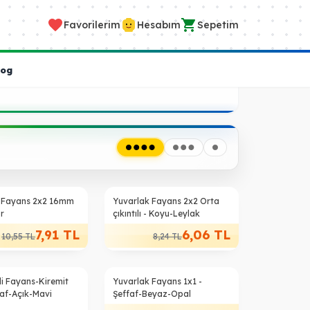
Favorilerim
Hesabım
Sepetim
log
%
26
 Fayans 2x2 16mm
Yuvarlak Fayans 2x2 Orta
or
çıkıntılı - Koyu-Leylak
7,91
TL
6,06
TL
10,55
TL
8,24
TL
%
43
li Fayans-Kiremit
Yuvarlak Fayans 1x1 -
faf-Açık-Mavi
Şeffaf-Beyaz-Opal