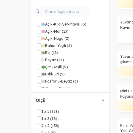
Yuvarl
Açık-Kraliyet-Mavisi
(3)
Kavis -
Açık-Mor
(13)
Açık-Nuga
(2)
Bahar-Yeşili
(6)
Bej
(18)
%
36
Yuvarl
Beyaz
(44)
çıkıntıl
Çim-Yeşili
(9)
Eski-Gri
(5)
Fosforlu-Beyaz
(3)
Gümüş-Gri
(7)
%
36
Mini D
Kırmızı
(19)
Fayans
Ölçü
Kırmızı-Kahve
(13)
Kırmızı-Turuncu
(2)
1 x 1
(228)
Koyu-Azur
(5)
1 x 2
(16)
Koyu-Bej
(7)
%
14
Pimli Y
2 x 2
(158)
Yeni-Gr
Koyu-Kahve
(3)
2 x 4
(9)