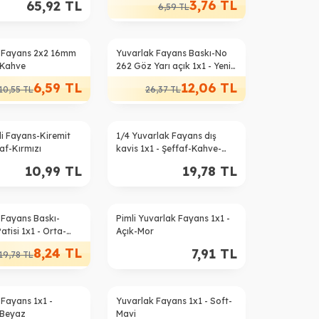
3,76
TL
65,92
TL
6,59
TL
%
54
 Fayans 2x2 16mm
Yuvarlak Fayans Baskı-No
-Kahve
262 Göz Yarı açık 1x1 - Yeni-
Gri
6,59
TL
12,06
TL
10,55
TL
26,37
TL
li Fayans-Kiremit
1/4 Yuvarlak Fayans dış
faf-Kırmızı
kavis 1x1 - Şeffaf-Kahve-
Opal
10,99
TL
19,78
TL
 Fayans Baskı-
Pimli Yuvarlak Fayans 1x1 -
tisi 1x1 - Orta-
Açık-Mor
8,24
TL
7,91
TL
19,78
TL
 Fayans 1x1 -
Yuvarlak Fayans 1x1 - Soft-
-Beyaz
Mavi