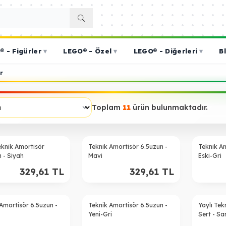
 - Figürler
▾
LEGO® - Özel
▾
LEGO® - Diğerleri
▾
B
r
Toplam
11
ürün bulunmaktadır.
eknik Amortisör
Teknik Amortisör 6.5uzun -
Teknik Am
 - Siyah
Mavi
Eski-Gri
329,61
TL
329,61
TL
Amortisör 6.5uzun -
Teknik Amortisör 6.5uzun -
Yaylı Tek
Yeni-Gri
Sert - Sar