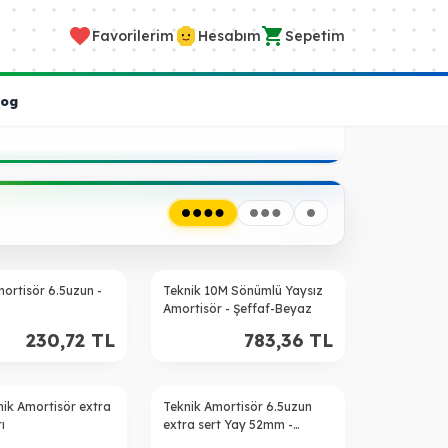
Favorilerim
Hesabım
Sepetim
log
ortisör 6.5uzun -
Teknik 10M Sönümlü Yaysız
Amortisör - Şeffaf-Beyaz
230,72
TL
783,36
TL
nik Amortisör extra
Teknik Amortisör 6.5uzun
ı
extra sert Yay 52mm -
Kırmızı