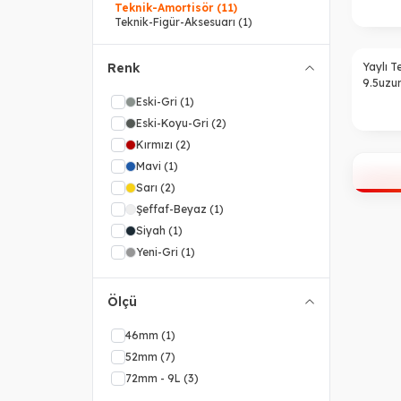
Teknik-Amortisör
(11)
Teknik-Figür-Aksesuarı
(1)
Renk
Yaylı T
9.5uzun
Eski-Gri
(1)
Eski-Koyu-Gri
(2)
Kırmızı
(2)
Mavi
(1)
Sarı
(2)
Şeffaf-Beyaz
(1)
Siyah
(1)
Yeni-Gri
(1)
Ölçü
46mm
(1)
52mm
(7)
72mm - 9L
(3)