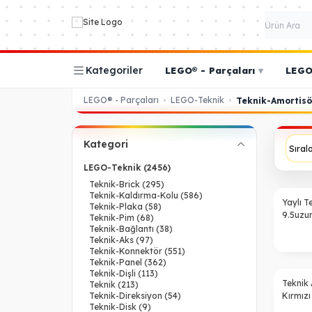
Kategoriler
LEGO® - Parçaları
▾
LEGO®
LEGO® - Parçaları
LEGO-Teknik
•
•
Teknik-Amortisö
Kategori
LEGO-Teknik
(2456)
Teknik-Brick
(295)
Teknik-Kaldırma-Kolu
(586)
Yaylı T
Teknik-Plaka
(58)
9.5uzun
Teknik-Pim
(68)
Teknik-Bağlantı
(38)
Teknik-Aks
(97)
Teknik-Konnektör
(551)
Teknik-Panel
(362)
Teknik-Dişli
(113)
Teknik 
Teknik
(213)
Teknik-Direksiyon
(54)
Kırmızı
Teknik-Disk
(9)