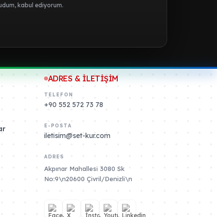
dum, kabul ediyorum.
ADRES & İLETİŞİM
TELEFON
+90 552 572 73 78
E-POSTA
ar
iletisim@set-kur.com
ADRES
Akpınar Mahallesi 3080 Sk
No:9\n20600 Çivril/Denizli\n