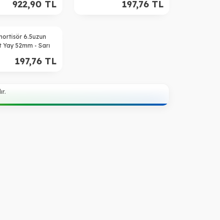
922,90
TL
197,76
TL
mortisör 6.5uzun
t Yay 52mm - Sarı
197,76
TL
r.