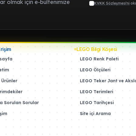
r olmak için e-bültenimize
KVKK Sözleşmesi'ni
oku
Erişim
LEGO Bilgi Köşesi
sayfa
LEGO Renk Paleti
etim
LEGO Ölçüleri
 Ürünler
LEGO Teker Jant ve Aksl
rimdekiler
LEGO Terimleri
a Sorulan Sorular
LEGO Tarihçesi
işim
Site içi Arama