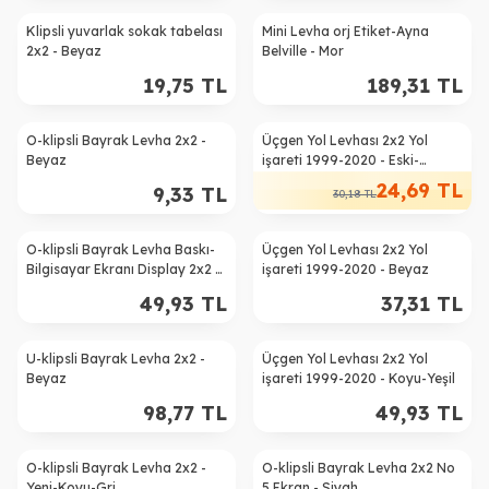
Klipsli yuvarlak sokak tabelası
Mini Levha orj Etiket-Ayna
2x2 - Beyaz
Belville - Mor
19,75
TL
189,31
TL
O-klipsli Bayrak Levha 2x2 -
Üçgen Yol Levhası 2x2 Yol
%
18
Beyaz
işareti 1999-2020 - Eski-
Kahverengi
24,69
TL
9,33
TL
30,18
TL
O-klipsli Bayrak Levha Baskı-
Üçgen Yol Levhası 2x2 Yol
Bilgisayar Ekranı Display 2x2 -
işareti 1999-2020 - Beyaz
Siyah
49,93
TL
37,31
TL
U-klipsli Bayrak Levha 2x2 -
Üçgen Yol Levhası 2x2 Yol
Beyaz
işareti 1999-2020 - Koyu-Yeşil
98,77
TL
49,93
TL
O-klipsli Bayrak Levha 2x2 -
O-klipsli Bayrak Levha 2x2 No
%
19
Yeni-Koyu-Gri
5 Ekran - Siyah