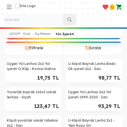
Favorilerim
Hesabım
Sepe
LEGO® - Özel
Dış Mekan
•
•
Yol-İşareti
Filtrele
Sırala
Üçgen Yol Levhası 2x2 Yol
U-klipsli Bayrak Levha Baskı-
işareti O-Klip - Kırmızı-Kahve
Ok işareti 2x2 - Sarı
19,75
TL
98,77
TL
Yuvarlak bayrak 1x5x3 sokak
Üçgen Yol Levhası 2x2 Yol
levhası - Siyah
işareti 1999-2020 - Sarı
123,47
TL
93,29
TL
Klipsli yuvarlak sokak tabelası
U-klipsli Bayrak Levha 2x2 -
2x2 - Sarı
Yeni-Koyu-Gri