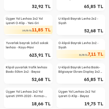
32,92
TL
65,85
TL
Üçgen Yol Levhası 2x2 Yol
U-klipsli Bayrak Levha 2x2 -
%
40
işareti O-Klip - Yeni-Gri
Siyah
11,85
TL
52,68
TL
19,75
TL
Yuvarlak bayrak 1x5x3 sokak
O-klipsli Bayrak Levha 2x2 -
%
19
levhası - Koyu-Mavi
Siyah
7,11
TL
623,91
TL
8,78
TL
Klipsli yuvarlak trafik levhası
U-klipsli Bayrak Levha Baskı-
Baskı-50km 2x2 - Beyaz
Bilgisayar Ekranı Display 2x2 -
Siyah
52,68
TL
65,85
TL
Üçgen Yol Levhası 2x2 Yol
Üçgen Yol Levhası 2x2 Yol
işareti 1999-2020 - Kırmızı-
işareti O-Klip - Beyaz
Kahve
18,66
TL
19,75
TL