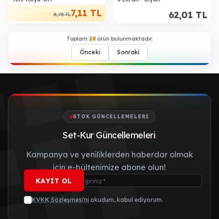
7,11
TL
62,01
TL
8,78
TL
Toplam
28
ürün bulunmaktadır.
Önceki
Sonraki
STOK GÜNCELLEMELERI
Set-Kur Güncellemeleri
.
Kampanya ve yeniliklerden haberdar olmak
için e-bültenimize abone olun!
KAYIT OL
KVKK Sözleşmesi'ni
okudum, kabul ediyorum.